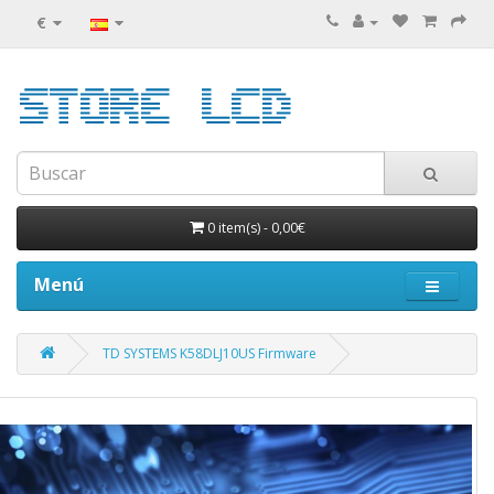
€
0 item(s)
-
0,00€
Menú
TD SYSTEMS K58DLJ10US Firmware