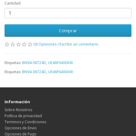
Cantidad:
Comprar
(0) Opiniones
/
Escribir un comentario
Etiquetas:
BN94-06724D
,
UE46F6400AW
Etiquetas:
BN94-06724D
,
UE46F6400AW
Información
Sobre Nosotros
Política de privacidad
Terminos y Condiciones
Opciones de Envio
Opciones de Pago