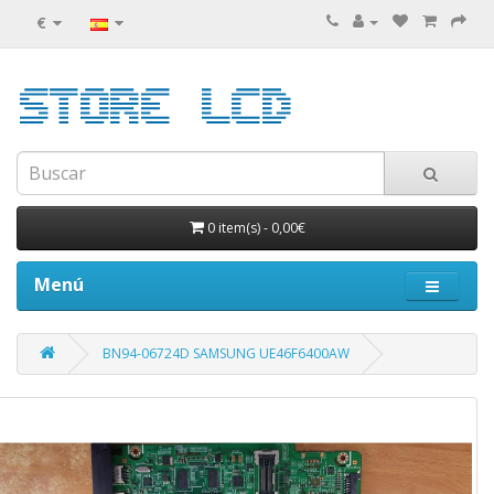
€
0 item(s)
-
0,00€
Menú
BN94-06724D SAMSUNG UE46F6400AW