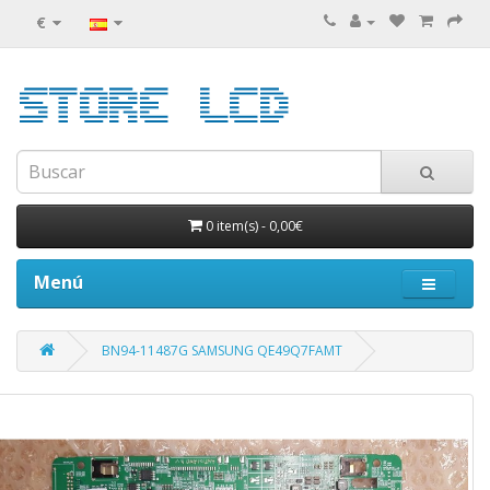
€
0 item(s)
-
0,00€
Menú
BN94-11487G SAMSUNG QE49Q7FAMT