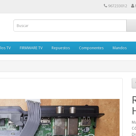
967233012
los TV
FIRMWARE TV
Repuestos
Componentes
Mandos
Ma
Có
Di