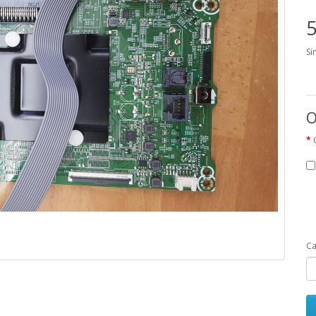
5
Si
O
Ca