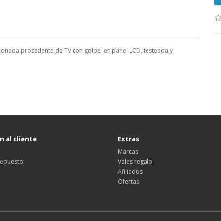
ionada procedente de TV con golpe en panel LCD, testeada y
 al cliente
Extras
Marcas
 repuesto
Vales regalo
Afiliados
Ofertas