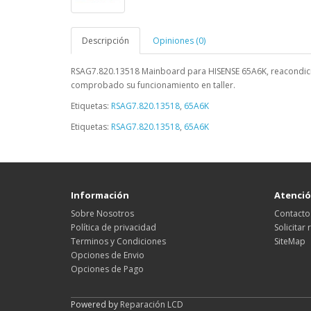
Descripción
Opiniones (0)
RSAG7.820.13518
Mainboard para HISENSE 65A6K
,
reacondic
comprobado su funcionamiento en taller.
Etiquetas:
RSAG7.820.13518
,
65A6K
Etiquetas:
RSAG7.820.13518
,
65A6K
Información
Atención
Sobre Nosotros
Contacto
Política de privacidad
Solicitar
Terminos y Condiciones
SiteMap
Opciones de Envio
Opciones de Pago
Powered by
Reparación LCD