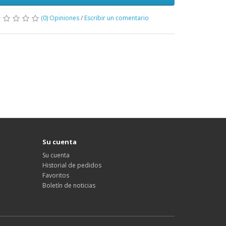
(0) Opiniones
/
Escribir un comentario
Su cuenta
Su cuenta
Historial de pedidos
Favoritos
Boletín de noticias