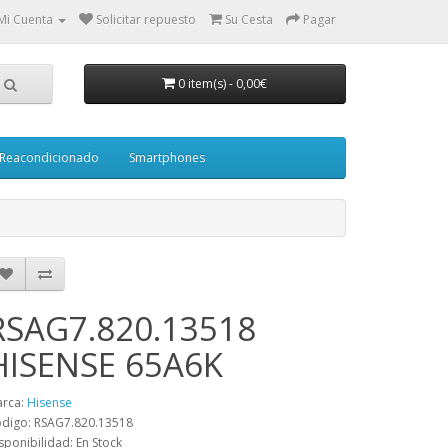
Mi Cuenta
Solicitar repuesto
Su Cesta
Pagar
0 item(s)
-
0,00€
Reacondicionado
Smartphones
RSAG7.820.13518
HISENSE 65A6K
rca:
Hisense
digo: RSAG7.820.13518
sponibilidad: En Stock