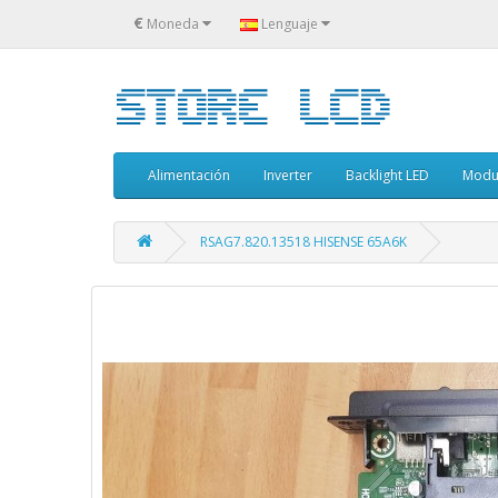
€
Moneda
Lenguaje
Alimentación
Inverter
Backlight LED
Modu
RSAG7.820.13518 HISENSE 65A6K