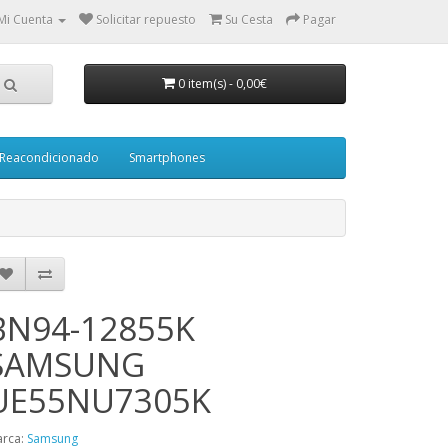
Mi Cuenta
Solicitar repuesto
Su Cesta
Pagar
0 item(s)
-
0,00€
Reacondicionado
Smartphones
BN94-12855K
SAMSUNG
UE55NU7305K
rca:
Samsung