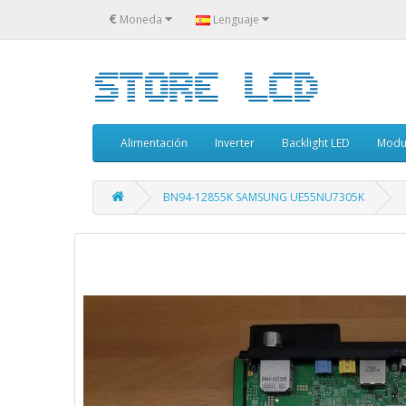
€
Moneda
Lenguaje
Alimentación
Inverter
Backlight LED
Modu
BN94-12855K SAMSUNG UE55NU7305K