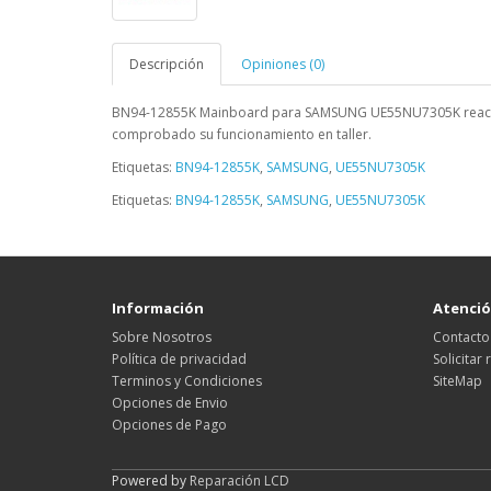
Descripción
Opiniones (0)
BN94-12855K Mainboard para SAMSUNG UE55NU7305K
reac
comprobado su funcionamiento en taller.
Etiquetas:
BN94-12855K
,
SAMSUNG
,
UE55NU7305K
Etiquetas:
BN94-12855K
,
SAMSUNG
,
UE55NU7305K
Información
Atención
Sobre Nosotros
Contacto
Política de privacidad
Solicitar
Terminos y Condiciones
SiteMap
Opciones de Envio
Opciones de Pago
Powered by
Reparación LCD