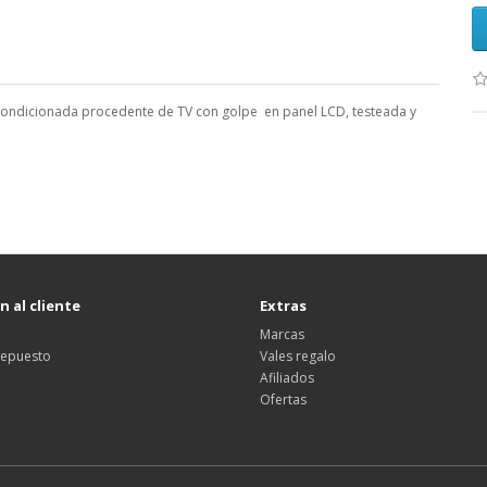
ondicionada procedente de TV con golpe en panel LCD, testeada y
 al cliente
Extras
Marcas
 repuesto
Vales regalo
Afiliados
Ofertas