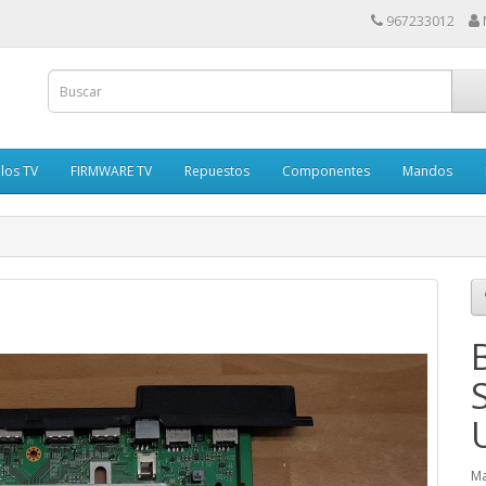
967233012
los TV
FIRMWARE TV
Repuestos
Componentes
Mandos
Ma