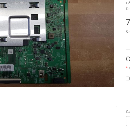
Có
Di
7
Si
O
Ca