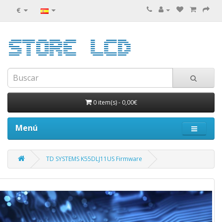
€
0 item(s)
-
0,00€
Menú
TD SYSTEMS K55DLJ11US Firmware