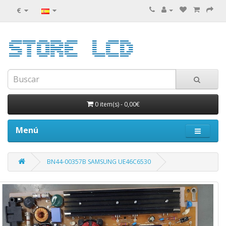
€
0 item(s)
-
0,00€
Menú
BN44-00357B SAMSUNG UE46C6530