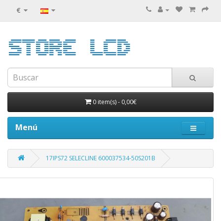
€
0 item(s)
-
0,00€
Menú
17IPS72 SELECLINE 600037534-50S201B