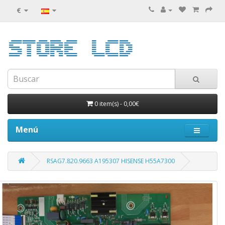
€
0 item(s)
-
0,00€
Menú
RSAG7.820.9663 A195307 HISENSE H55A7300