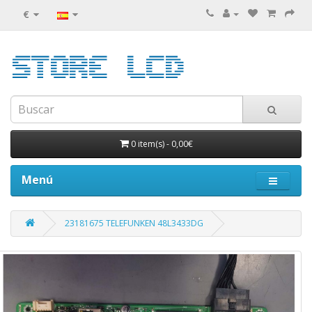
€
0 item(s)
-
0,00€
Menú
23181675 TELEFUNKEN 48L3433DG