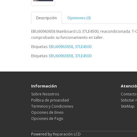
Descripción
Opiniones (0)
EBU60963658 Mainboard LG 37LE4500
,
reacondicionada. T-
comprobado su funcionamiento en taller.
Etiquetas:
EBU60963658
,
37LE4500
Etiquetas:
EBU60963658
,
37LE4500
Información
Atención
Sobre Nosotros
Contacto
Política de privacidad
Solicitar
Terminos y Condiciones
SiteMap
Opciones de Envio
Opciones de Pago
Powered by
Reparación LCD