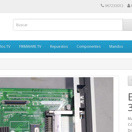
967233012
los TV
FIRMWARE TV
Repuestos
Componentes
Mandos
Ma
Có
Di