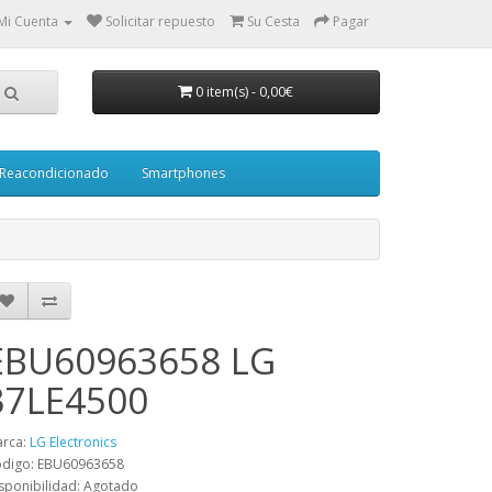
Mi Cuenta
Solicitar repuesto
Su Cesta
Pagar
0 item(s)
-
0,00€
Reacondicionado
Smartphones
EBU60963658 LG
37LE4500
rca:
LG Electronics
digo: EBU60963658
sponibilidad: Agotado