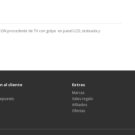
CON procedente de TV con golpe en panel LCD, testeada y
 al cliente
Extras
Marcas
 repuesto
Vales regalo
Afiliados
Ofertas