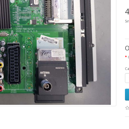
4
Si
O
Ca