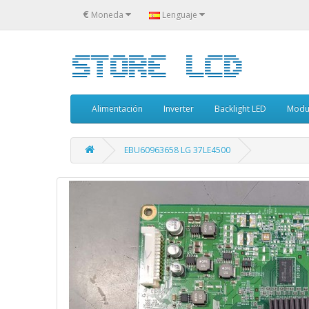
€
Moneda
Lenguaje
Alimentación
Inverter
Backlight LED
Modu
EBU60963658 LG 37LE4500