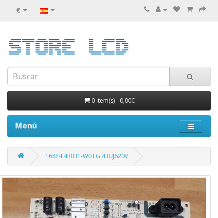
€
0 item(s)
-
0,00€
Menú
168P-L4R031-W0 LG 43UJ620V