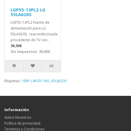
LGP55-13PL2 LG
55LA620S
LGP55-13PL2 Fuente de
alimentación para LG
55LA620S, reacondicionada
procedente de TV con..
36,30€
Sin impuestos: 30,00€
Etiquetas:
168P-L4R031-W0
,
43UJ620V
Información
Sobre Nosotros
Política de privacidad
Terminos y Condiciones