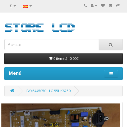
€
0 item(s)
-
0,00€
Menú
EAY64450501 LG 55UK6750