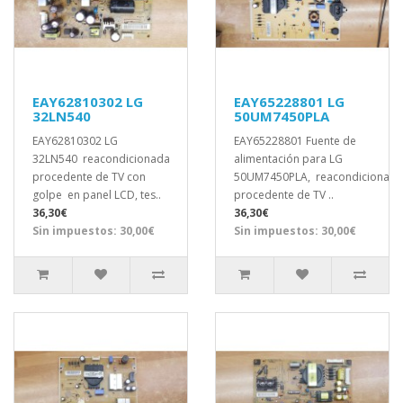
EAY62810302 LG
EAY65228801 LG
32LN540
50UM7450PLA
EAY62810302 LG
EAY65228801 Fuente de
32LN540 reacondicionada
alimentación para LG
procedente de TV con
50UM7450PLA, reacondicionada
golpe en panel LCD, tes..
procedente de TV ..
36,30€
36,30€
Sin impuestos: 30,00€
Sin impuestos: 30,00€