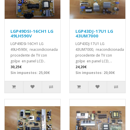
LGP49DSI-16CH1 LG
LGP43DJ-17U1 LG
49LH590V
43UM7000
LGP49DSI-16CH1 LG
LGP43DJ-17U1 LG
49LH590V, reacondicionada
43UM7000, reacondicionada
procedente de TV con
procedente de TV con
golpe en panel LCD..
golpe en panel LCD, ..
30,25€
24,20€
Sin impuestos: 25,00€
Sin impuestos: 20,00€