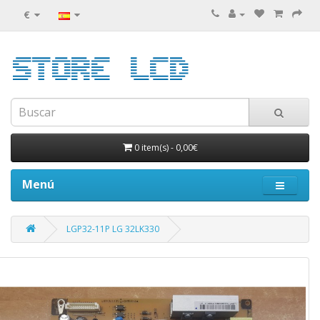
€
0 item(s)
-
0,00€
Menú
LGP32-11P LG 32LK330