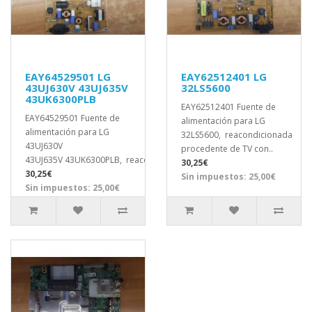
EAY64529501 LG
EAY62512401 LG
43UJ630V 43UJ635V
32LS5600
43UK6300PLB
EAY62512401 Fuente de
EAY64529501 Fuente de
alimentación para LG
alimentación para LG
32LS5600, reacondicionada
43UJ630V
procedente de TV con..
43UJ635V 43UK6300PLB, reacondici..
30,25€
30,25€
Sin impuestos: 25,00€
Sin impuestos: 25,00€