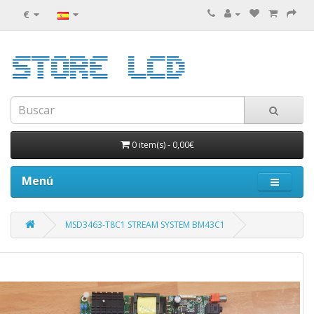
€
0 item(s)
-
0,00€
Menú
MSD3463-T8C1 STREAM SYSTEM BM43C1