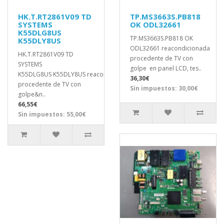
HK.T.RT2861V09 TD
TP.MS3663S.PB818
SYSTEMS
OK ODL32661
K55DLG8US
TP.MS3663S.PB818 OK
K55DLY8US
ODL32661 reacondicionada
HK.T.RT2861V09 TD
procedente de TV con
SYSTEMS
golpe en panel LCD, tes..
K55DLG8US K55DLY8US reacondicionada
36,30€
procedente de TV con
Sin impuestos: 30,00€
golpe&n..
66,55€
Sin impuestos: 55,00€