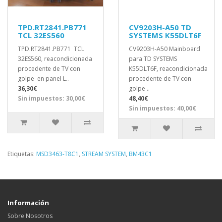
TPD.RT2841.PB771
CV9203H-A50 TD
TCL 32ES560
SYSTEMS K55DLT6F
TPD.RT2841.PB771 TCL
CV9203H-A50 Mainboard
32ES560, reacondicionada
para TD SYSTEMS
procedente de TV con
K55DLT6F, reacondicionada
golpe en panel L..
procedente de TV con
36,30€
golpe ..
Sin impuestos: 30,00€
48,40€
Sin impuestos: 40,00€
Etiquetas:
MSD3463-T8C1
,
STREAM SYSTEM
,
BM43C1
Información
Sobre Nosotros