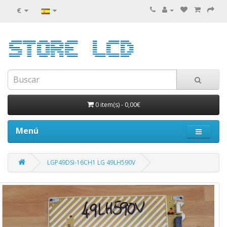
€
0 item(s)
-
0,00€
Menú
LGP49DSI-16CH1 LG 49LH590V