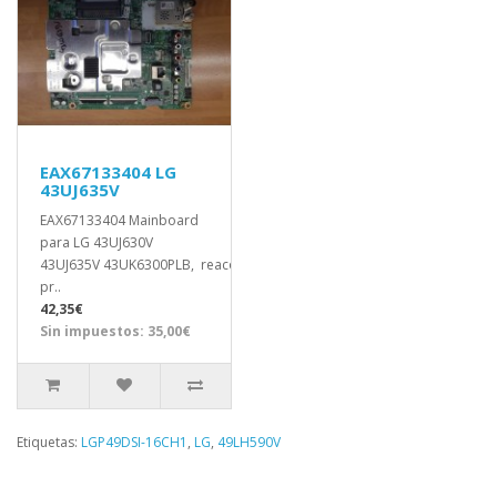
EAX67133404 LG
43UJ635V
EAX67133404 Mainboard
para LG 43UJ630V
43UJ635V 43UK6300PLB, reacondicionada
pr..
42,35€
Sin impuestos: 35,00€
Etiquetas:
LGP49DSI-16CH1
,
LG
,
49LH590V