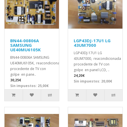
BN44-00806A
LGP43DJ-17U1 LG
SAMSUNG
43UM7000
UE40MU6105K
LGP43DJ-17U1 LG
BN44-00806A SAMSUNG
43UM7000, reacondicionada
UE40MU6105K, reacondicionada
procedente de TV con
procedente de TV con
golpe en panel LCD, ..
golpe en pane..
24,20€
30,25€
Sin impuestos: 20,00€
Sin impuestos: 25,00€