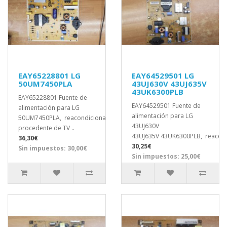
EAY65228801 LG
EAY64529501 LG
50UM7450PLA
43UJ630V 43UJ635V
43UK6300PLB
EAY65228801 Fuente de
EAY64529501 Fuente de
alimentación para LG
alimentación para LG
50UM7450PLA, reacondicionada
43UJ630V
procedente de TV ..
43UJ635V 43UK6300PLB, reacondi
36,30€
30,25€
Sin impuestos: 30,00€
Sin impuestos: 25,00€