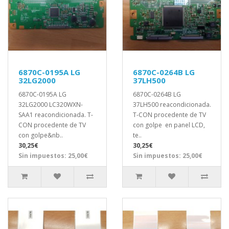
6870C-0195A LG
6870C-0264B LG
32LG2000
37LH500
6870C-0195A LG
6870C-0264B LG
32LG2000 LC320WXN-
37LH500 reacondicionada.
SAA1 reacondicionada. T-
T-CON procedente de TV
CON procedente de TV
con golpe en panel LCD,
con golpe&nb..
te..
30,25€
30,25€
Sin impuestos: 25,00€
Sin impuestos: 25,00€