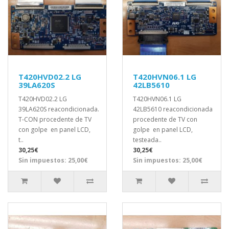
T420HVD02.2 LG
T420HVN06.1 LG
39LA620S
42LB5610
T420HVD02.2 LG
T420HVN06.1 LG
39LA620S reacondicionada.
42LB5610 reacondicionada
T-CON procedente de TV
procedente de TV con
con golpe en panel LCD,
golpe en panel LCD,
t..
testeada..
30,25€
30,25€
Sin impuestos: 25,00€
Sin impuestos: 25,00€