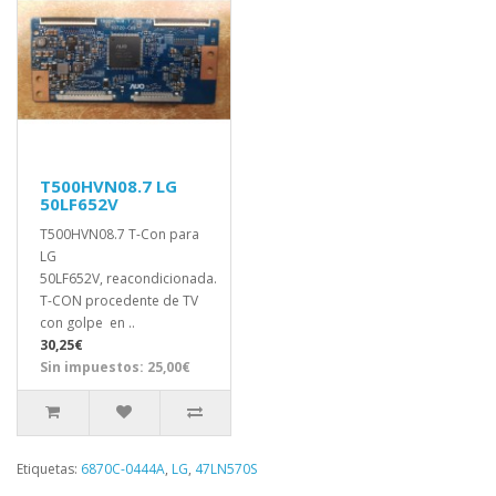
T500HVN08.7 LG
50LF652V
T500HVN08.7 T-Con para
LG
50LF652V, reacondicionada.
T-CON procedente de TV
con golpe en ..
30,25€
Sin impuestos: 25,00€
Etiquetas:
6870C-0444A
,
LG
,
47LN570S