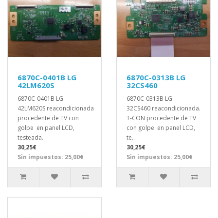
6870C-0401B LG
6870C-0313B LG
42LM620S
32CS460
6870C-0401B LG
6870C-0313B LG
42LM620S reacondicionada
32CS460 reacondicionada.
procedente de TV con
T-CON procedente de TV
golpe en panel LCD,
con golpe en panel LCD,
testeada..
te..
30,25€
30,25€
Sin impuestos: 25,00€
Sin impuestos: 25,00€