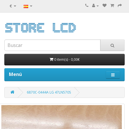
€
0 item(s)
-
0,00€
Menú
6870C-0444A LG 47LN570S