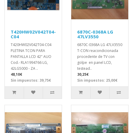
T420HW02V042T04-
6870C-0368A LG
C04
47LV3550
T420HW02V042T04-C04
6870C-0368A LG 47LV3550
PLETINA TCON PARA
T-CON reacondicionada
PANTALLA LCD 42" AUO
procedente de TV con
Cod.- RLA1994766 LG,
golpe en panel LCD,
42LG5000 - ZA ..
testead..
48,10€
30,25€
Sin impuestos: 39,75€
Sin impuestos: 25,00€