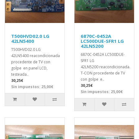
T500HVD02.0 LG
6870C-0452A
42LN5400
LC500DUE-SFR1 LG
42LN5200
T500HVD02.0 LG
6870C-0452A LC500DUE-
42LN5400 reacondicionada
SFR1 LG
procedente de TV con
42LN5200 reacondicionada.
golpe en panel LCD,
T-CON procedente de TV
testeada..
con golpe e..
30,25€
30,25€
Sin impuestos: 25,00€
Sin impuestos: 25,00€