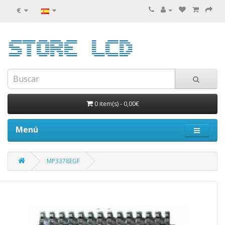
€
0 item(s)
-
0,00€
Menú
MP3378EGF