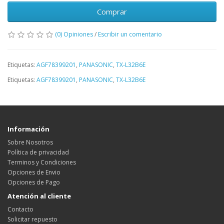
Comprar
(0) Opiniones
/
Escribir un comentario
Etiquetas:
AGF78399201
,
PANASONIC
,
TX-L32B6E
Etiquetas:
AGF78399201
,
PANASONIC
,
TX-L32B6E
Información
Sobre Nosotros
Política de privacidad
Terminos y Condiciones
Opciones de Envio
Opciones de Pago
Atención al cliente
Contacto
Solicitar repuesto