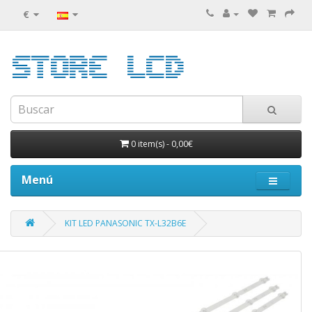
€
0 item(s)
-
0,00€
Menú
KIT LED PANASONIC TX-L32B6E