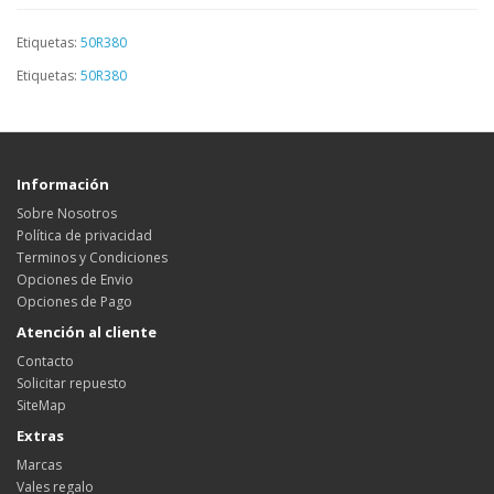
Etiquetas:
50R380
Etiquetas:
50R380
Información
Sobre Nosotros
Política de privacidad
Terminos y Condiciones
Opciones de Envio
Opciones de Pago
Atención al cliente
Contacto
Solicitar repuesto
SiteMap
Extras
Marcas
Vales regalo