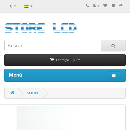
€
0 item(s)
-
0,00€
Menú
50R380