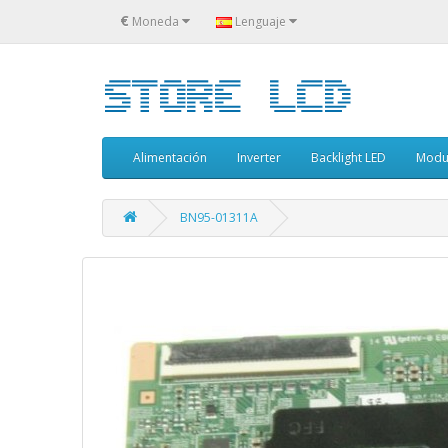
€
Moneda
Lenguaje
Alimentación
Inverter
Backlight LED
Modu
BN95-01311A