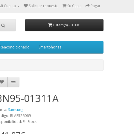
Mi Cuenta
Solicitar repuesto
Su Cesta
Pagar
0 item(s)
-
0,00€
Reacondicionado
Smartphones
BN95-01311A
rca:
Samsung
digo: RLAF526069
sponibilidad: En Stock