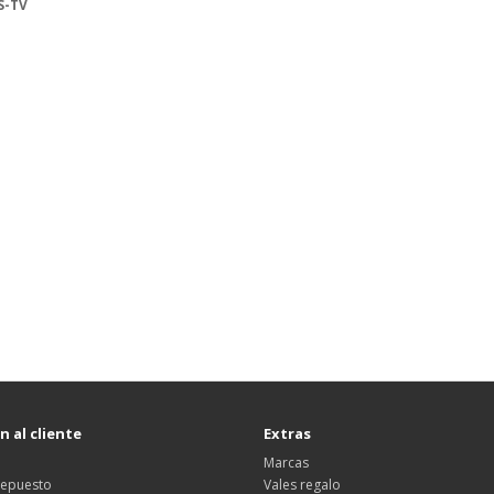
S-TV
 al cliente
Extras
Marcas
 repuesto
Vales regalo