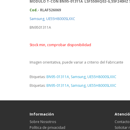
MÓDULO T-CON BN95-01311A LSF550HQ02-G,55F240HZ 
Cod.
- RLAF526069
Samsung, UE55H8000SLXXC
BN9501311A
Stock min, comprobar disponibilidad
Imagen orientativa, puede variar a criterio del Fabricante
Etiquetas:
BN95-01311A
,
Samsung
,
UE55H8000SLXXC
Etiquetas:
BN95-01311A
,
Samsung
,
UE55H8000SLXXC
Información
Atención
Sobre Nosotros
Contacto
Política de privacidad
Solicitar