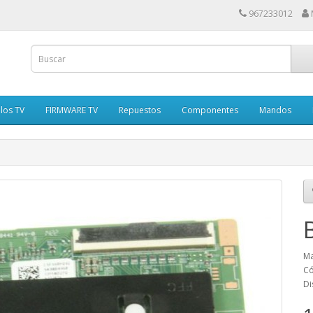
967233012
los TV
FIRMWARE TV
Repuestos
Componentes
Mandos
Ma
Có
Di