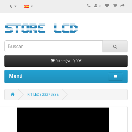
€
0 item(s)
-
0,00€
Menú
KIT LEDS 23279338