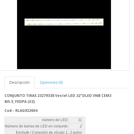
Descripción
Opiniones (0)
CONJUNTO TIRAS 23279338 Vestel LED.32"DLED VNB CEM3
M5.5_YEDPA (X2)
Cod.- RLAG922604
número de LED:
11
Número de barras de LED en conjunto:
2
Enchufe / Conexión de zócalo 1:
2 polos