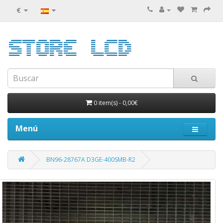
€
0 item(s)
-
0,00€
Menú
BN96-28767A D3GE-400SMB-R2