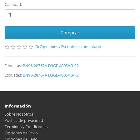
Cantidad:
Comprar
(0) Opiniones
/
Escribir un comentario
Etiquetas:
BN96-28767A D3GE-400SMB-R2
Etiquetas:
BN96-28767A D3GE-400SMB-R2
Información
Sobre Nosotros
Política de privacidad
Terminos y Condiciones
Opciones de Envio
Opciones de Pago