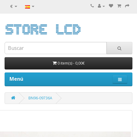
€
0 item(s)
-
0,00€
Menú
BN96-09736A