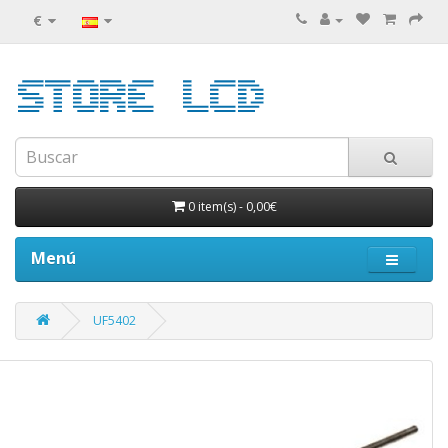
€
0 item(s)
-
0,00€
Menú
UF5402