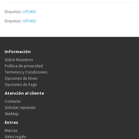
Etiquetas:
UF5402
Etiquetas:
UF5402
Información
Sobre Nosotros
Política de privacidad
Terminos y Condiciones
Opciones de Envio
Opciones de Pago
Atención al cliente
Contacto
Solicitar repuesto
SiteMap
Extras
Marcas
Vales regalo