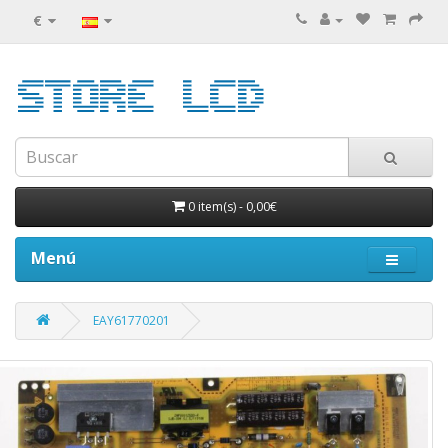
€
0 item(s)
-
0,00€
Menú
EAY61770201