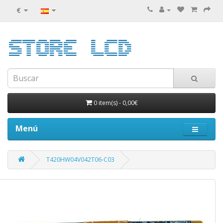
€
0 item(s)
-
0,00€
Menú
T420HW04V042T06-C03