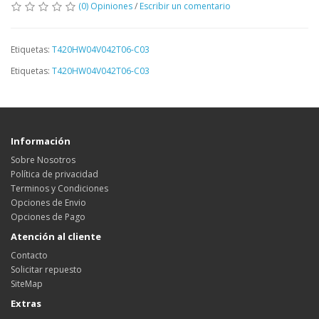
(0) Opiniones
/
Escribir un comentario
Etiquetas:
T420HW04V042T06-C03
Etiquetas:
T420HW04V042T06-C03
Información
Sobre Nosotros
Política de privacidad
Terminos y Condiciones
Opciones de Envio
Opciones de Pago
Atención al cliente
Contacto
Solicitar repuesto
SiteMap
Extras