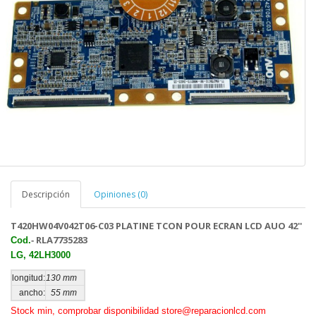
Descripción
Opiniones (0)
T420HW04V042T06-C03 PLATINE TCON POUR ECRAN LCD AUO 42''
RLA7735283
Cod.
-
LG, 42LH3000
longitud:
130 mm
ancho:
55 mm
Stock min, comprobar disponibilidad store@reparacionlcd.com