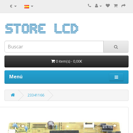
€
0 item(s)
-
0,00€
Menú
23341166