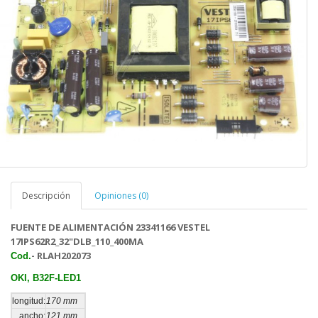
Descripción
Opiniones (0)
FUENTE DE ALIMENTACIÓN 23341166 VESTEL
17IPS62R2_32"DLB_110_400MA
- RLAH202073
Cod.
OKI, B32F-LED1
longitud:
170 mm
ancho:
121 mm