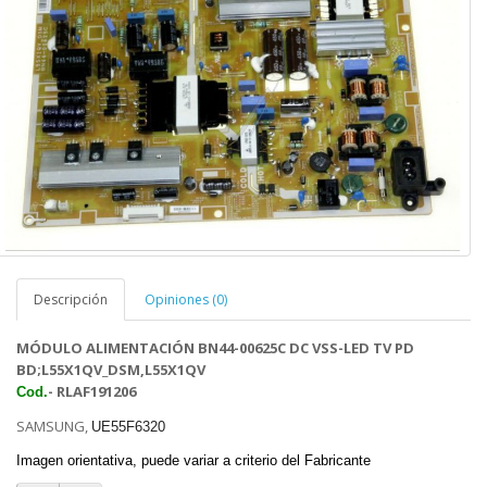
Descripción
Opiniones (0)
MÓDULO ALIMENTACIÓN BN44-00625C DC VSS-LED TV PD
BD;L55X1QV_DSM,L55X1QV
- RLAF191206
Cod.
SAMSUNG,
UE55F6320
Imagen orientativa, puede variar a criterio del Fabricante