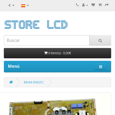
€
0 item(s)
-
0,00€
Menú
BN44-00625C