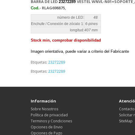
BARRA DE LED
VESTEL WNVL-N01+SOPORTE_A
23272289
- RLAG698875,
Cod.
número de LED:
48
Enchufe / Conexión de zócalo 1:
6-pines
longitud:
407 mm
Stock min, comprobar disponibilidad
Imagen orientativa, puede variar a criterio del Fabricante
Etiquetas:
23272289
Etiquetas:
23272289
Información
Atención
Sobre Nosotros
Contacto
Política de privacidad
Solicitar
Terminos y Condiciones
SiteMap
Opciones de Envio
Opciones de Pago