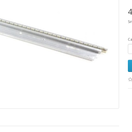
4
Si
Ca