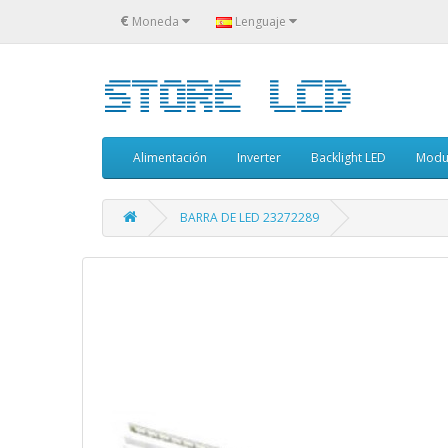
€
Moneda
Lenguaje
Alimentación
Inverter
Backlight LED
Modu
BARRA DE LED 23272289