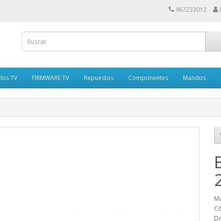
967233012
los TV
FIRMWARE TV
Repuestos
Componentes
Mandos
Ma
Có
Di