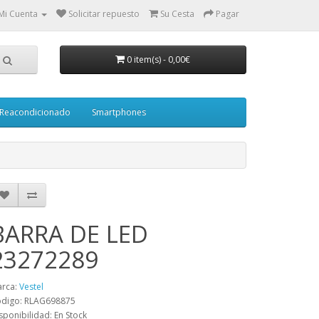
Mi Cuenta
Solicitar repuesto
Su Cesta
Pagar
0 item(s)
-
0,00€
Reacondicionado
Smartphones
BARRA DE LED
23272289
rca:
Vestel
digo: RLAG698875
sponibilidad: En Stock