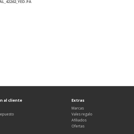
L_42262_YED.PA
 al cliente
Extras
Marcas
 repuesto
Vales regalo
Afiliados
Ofertas