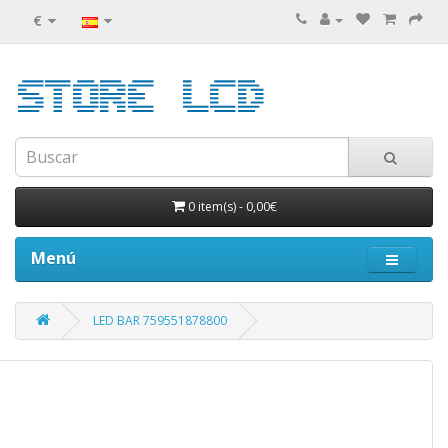
€
0 item(s)
-
0,00€
Menú
LED BAR 759551878800