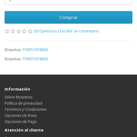
Comprar
(0) Opiniones
/
Escribir un comentario
Etiquetas:
759551878800
Etiquetas:
759551878800
Información
Sobre Nosotros
Política de privacidad
Terminos y Condiciones
Opciones de Envio
Opciones de Pago
Atención al cliente