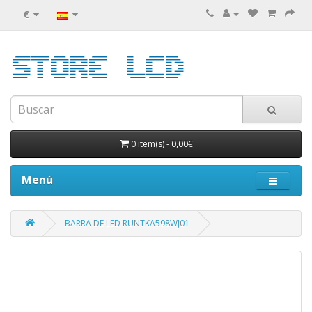
€
0 item(s)
-
0,00€
Menú
BARRA DE LED RUNTKA598WJ01