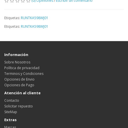
(0) Opiniones
/
Escribir un comentario
Etiquetas:
RUNTKA598WJ01
Etiquetas:
RUNTKA598WJ01
Información
Sobre Nosotros
Política de privacidad
Terminos y Condiciones
Opciones de Envio
Opciones de Pago
Atención al cliente
Contacto
Solicitar repuesto
SiteMap
Extras
Marcas