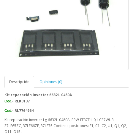
Descripción
Opiniones (0)
Kit reparación inverter 6632L-0480A
- RLK0137
Cod.
- RL7764964
Cod.
Kit reparación inverter Lg 6632L-0480A, PPW-EE37FH-0, LC37WU3,
37LF65ZC, 37LF66ZE, 37LF75 Contiene posiciones: F1, C1, C2, U1, Q1, Q2,
Q11, Q15 .