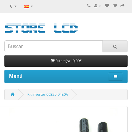
€
0 item(s)
-
0,00€
Menú
Kit inverter 6632L-0480A