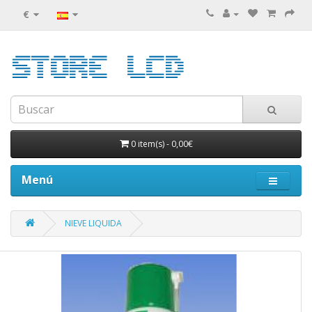
€
0 item(s)
-
0,00€
Menú
NIEVE LIQUIDA