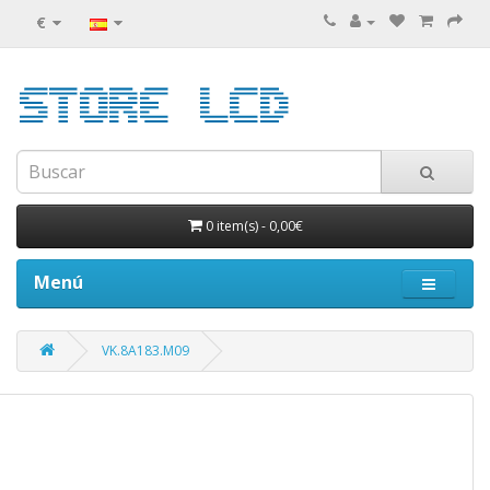
€
0 item(s)
-
0,00€
Menú
VK.8A183.M09