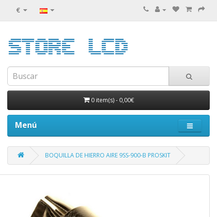
€
0 item(s)
-
0,00€
Menú
BOQUILLA DE HIERRO AIRE 9SS-900-B PROSKIT