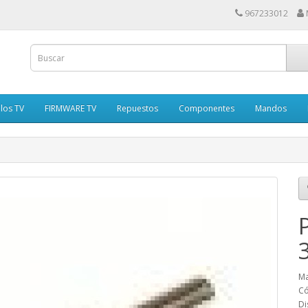
967233012
los TV
FIRMWARE TV
Repuestos
Componentes
Mandos
Ma
Có
Di