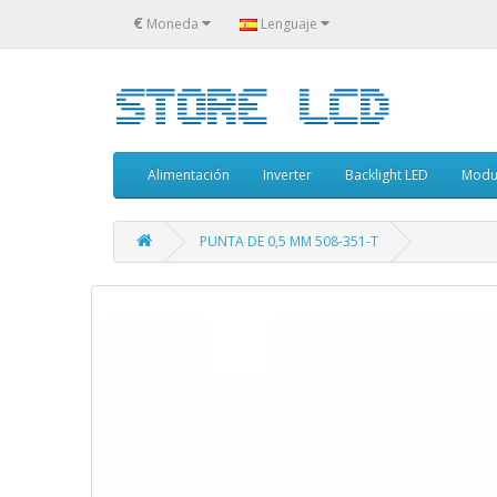
€
Moneda
Lenguaje
Alimentación
Inverter
Backlight LED
Modu
PUNTA DE 0,5 MM 508-351-T