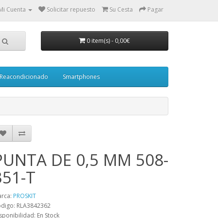
Mi Cuenta
Solicitar repuesto
Su Cesta
Pagar
0 item(s)
-
0,00€
Reacondicionado
Smartphones
PUNTA DE 0,5 MM 508-
351-T
rca:
PROSKIT
digo: RLA3842362
sponibilidad: En Stock