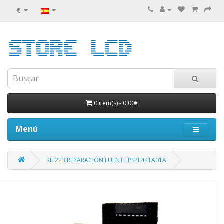
€
0 item(s)
-
0,00€
Menú
KIT223 REPARACIÓN FUENTE PSPF441A01A