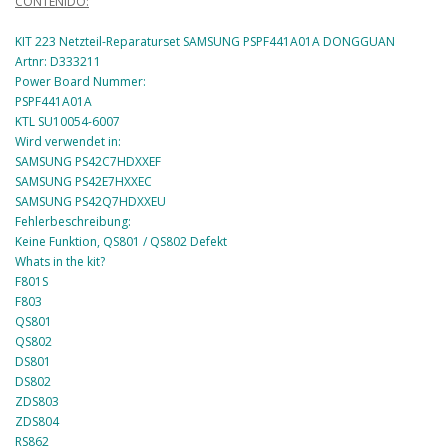
CONTENIDO:
KIT 223 Netzteil-Reparaturset SAMSUNG PSPF441A01A DONGGUAN
Artnr: D333211
Power Board Nummer:
PSPF441A01A
KTL SU10054-6007
Wird verwendet in:
SAMSUNG PS42C7HDXXEF
SAMSUNG PS42E7HXXEC
SAMSUNG PS42Q7HDXXEU
Fehlerbeschreibung:
Keine Funktion, QS801 / QS802 Defekt
Whats in the kit?
F801S
F803
QS801
QS802
DS801
DS802
ZDS803
ZDS804
RS862