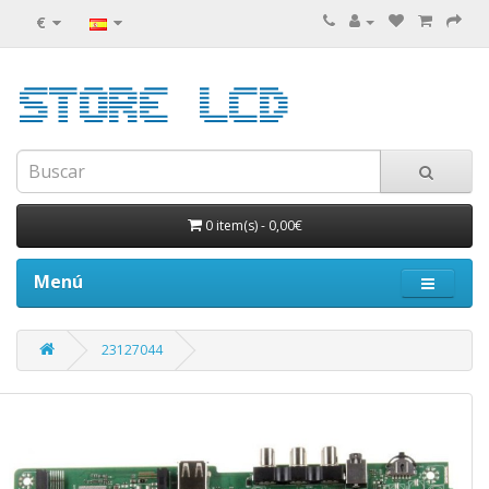
€
0 item(s)
-
0,00€
Menú
23127044