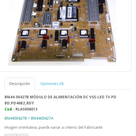
Descripción
Opiniones (0)
BN44-00427B MÓDULO DE ALIMENTACIÓN DC VSS-LED TV PD
BD;PD46B2_BDY
Cod.
- RLAS008013
BN4400427B = BN4400427A
Imagen orientativa, puede variar a criterio del Fabricante