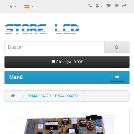
€
0 item(s)
-
0,00€
Menú
BN44-00427B = BN44-00427A