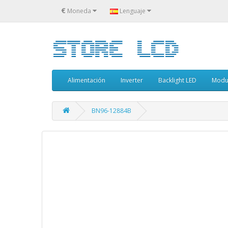
€
Moneda
Lenguaje
Alimentación
Inverter
Backlight LED
Modu
BN96-12884B