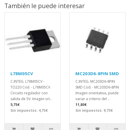
También le puede interesar
L78M05CV
MC203D6-8PIN SMD
C.INTEG. L78M05CV -
C.INTEG. MC203D6-8PIN
TO220 Cod. - L78M05CV
SMD Cod. - MC203D6-8PIN
Circuito regulador con
Imagen orientativa, puede
salida de 5V. Imagen ori..
variar a criterio del ..
5,75€
11,80€
Sin impuestos: 4,75€
Sin impuestos: 9,75€