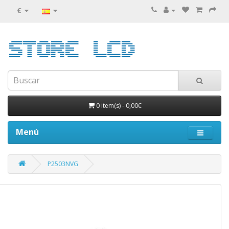
€
0 item(s)
-
0,00€
Menú
P2503NVG