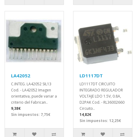
LA42052
LD1117DT
C.INTEG. LA42052 SIL13
LD1117DT CIRCUITO
Cod. - LA42052 Imagen
INTEGRADO REGULADOR
orientativa, puede variar a
VOLTAJE LDO 1.5V, 0.8A,
criterio del Fabrican..
D2PAK Cod. - RL36002660
9,38€
Circuito..
Sin impuestos: 7,75€
14,82€
Sin impuestos: 12,25€