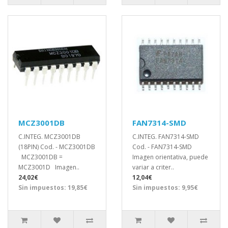
MCZ3001DB
FAN7314-SMD
C.INTEG. MCZ3001DB
C.INTEG. FAN7314-SMD
(18PIN) Cod. - MCZ3001DB
Cod. - FAN7314-SMD
MCZ3001DB =
Imagen orientativa, puede
MCZ3001D Imagen..
variar a criter..
24,02€
12,04€
Sin impuestos: 19,85€
Sin impuestos: 9,95€