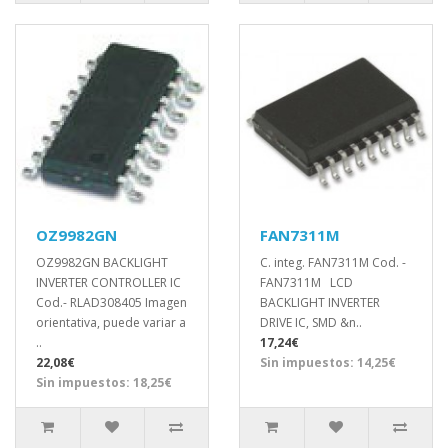
OZ9982GN
FAN7311M
OZ9982GN BACKLIGHT
C. integ. FAN7311M Cod. -
INVERTER CONTROLLER IC
FAN7311M LCD
Cod.- RLAD308405 Imagen
BACKLIGHT INVERTER
orientativa, puede variar a
DRIVE IC, SMD &n..
..
17,24€
22,08€
Sin impuestos: 14,25€
Sin impuestos: 18,25€