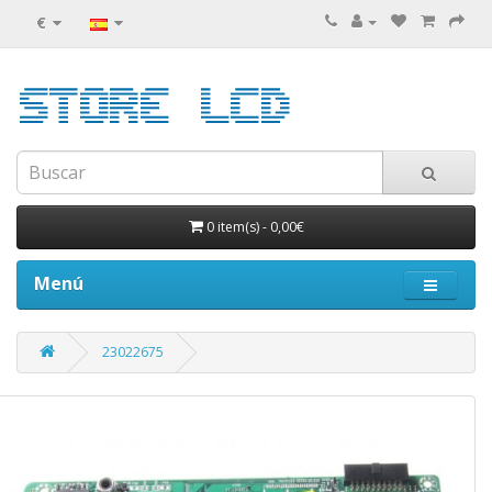
€
0 item(s)
-
0,00€
Menú
23022675