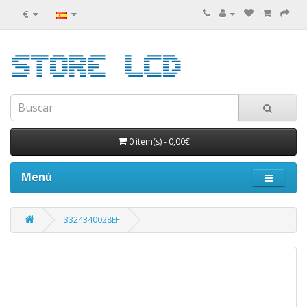
€
0 item(s)
-
0,00€
Menú
3324340028EF