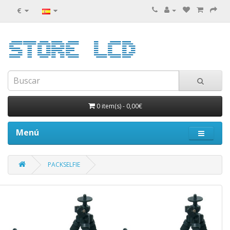
€
0 item(s)
-
0,00€
Menú
PACKSELFIE