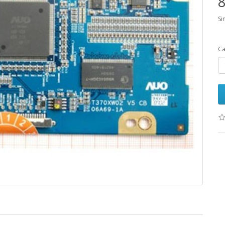
8
Si
Ca