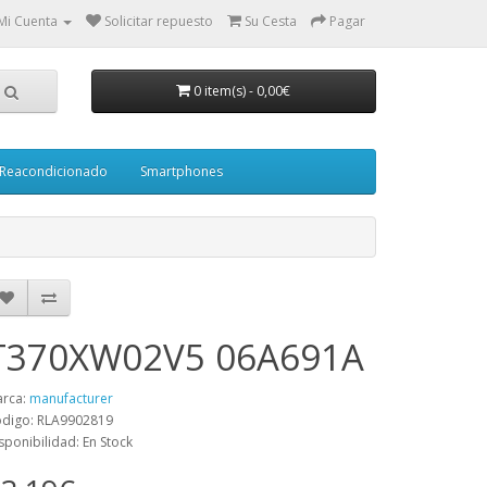
Mi Cuenta
Solicitar repuesto
Su Cesta
Pagar
0 item(s)
-
0,00€
Reacondicionado
Smartphones
T370XW02V5 06A691A
rca:
manufacturer
digo: RLA9902819
sponibilidad: En Stock