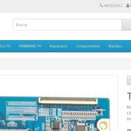
967233012
los TV
FIRMWARE TV
Repuestos
Componentes
Mandos
Ma
Có
Di