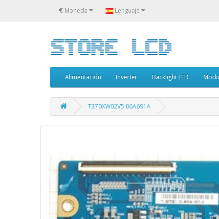
€
Moneda
Lenguaje
Alimentación
Inverter
Backlight LED
Modu
T370XW02V5 06A691A