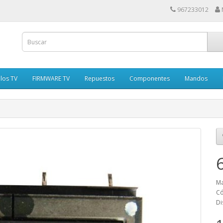
967233012
los TV
FIRMWARE TV
Repuestos
Componentes
Mandos
Ma
Có
Di