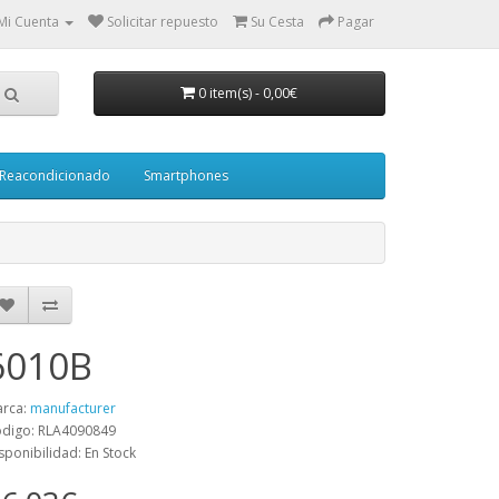
Mi Cuenta
Solicitar repuesto
Su Cesta
Pagar
0 item(s)
-
0,00€
Reacondicionado
Smartphones
6010B
rca:
manufacturer
digo: RLA4090849
sponibilidad: En Stock