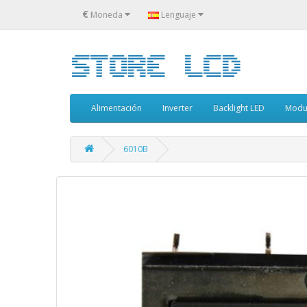
€
Moneda
Lenguaje
Alimentación
Inverter
Backlight LED
Modu
6010B