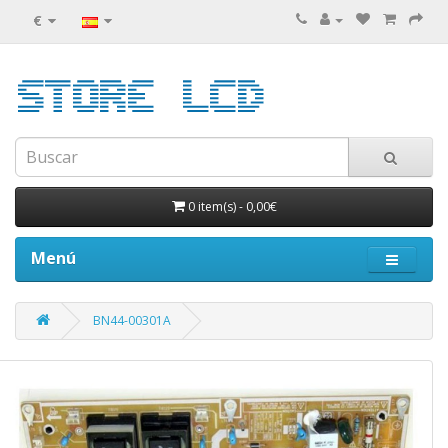
€
0 item(s)
-
0,00€
Menú
BN44-00301A