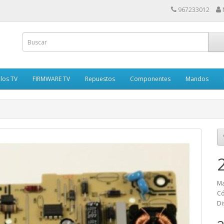
967233012
los TV
FIRMWARE TV
Repuestos
Componentes
Mandos
Ma
Có
Di