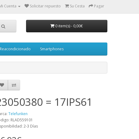
Mi Cuenta
Solicitar repuesto
Su Cesta
Pagar
0 item(s)
-
0,00€
Reacondicionado
Smartphones
23050380 = 17IPS61
rca:
Telefunken
digo: RLAD559101
sponibilidad: 2-3 Días