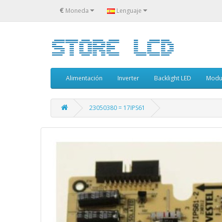
€
Moneda
Lenguaje
Alimentación
Inverter
Backlight LED
Modu
23050380 = 17IPS61