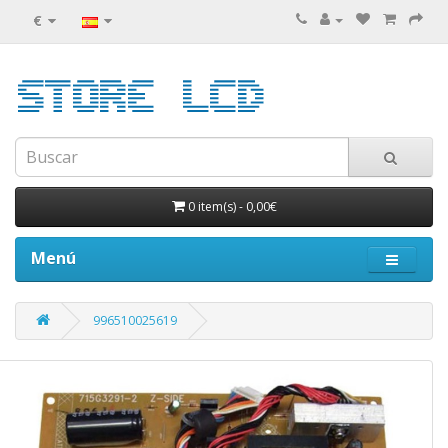
€
0 item(s)
-
0,00€
Menú
996510025619